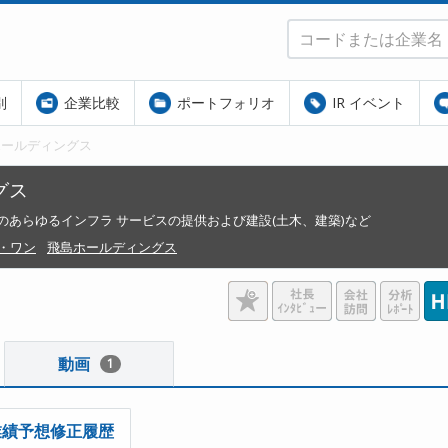
別
企業比較
ポートフォリオ
IR イベント
ホールディングス
グス
あらゆるインフラ サービスの提供および建設(土木、建築)など
・ワン
飛島ホールディングス
動画
1
業績予想修正履歴