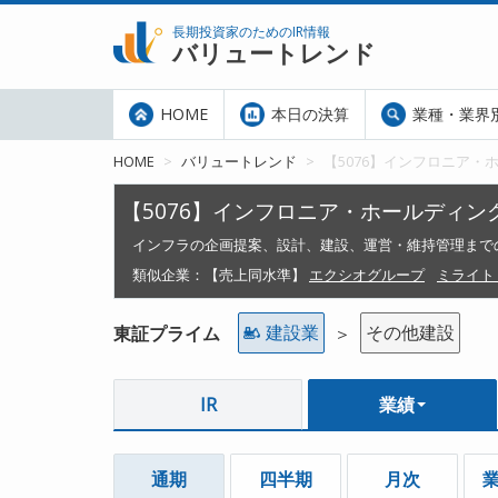
長期投資家のためのIR情報
バリュートレンド
HOME
本日の決算
業種・業界
HOME
バリュートレンド
【5076】インフロニア・
【5076】インフロニア・ホールディン
インフラの企画提案、設計、建設、運営・維持管理までの
類似企業：
【売上同水準】
エクシオグループ
ミライト
建設業
その他建設
東証プライム
＞
IR
業績
通期
四半期
月次