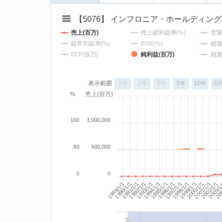
【5076】 インフロニア・ホールディン
売上(百万)
売上総利益率(%)
営業
経常利益率(%)
ROE(%)
総資
FCF(百万)
純利益(百万)
純資
表示範囲
1年
2年
3年
5年
10年
20
%
売上(百万)
160
1,000,000
80
500,000
0
0
1999/1/1
1998/1/1
1997/1/1
200
2003/1
1992/1/1
2002/1/1
1991/1/1
2001/1/1
1990/1/1
1989/1/1
1996/1/1
1995/1/1
1994/1/1
1993/1/1
2000/1/1