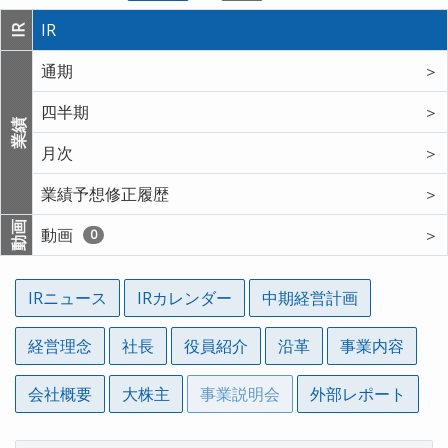
IR
IR
通期
＞
四半期
＞
業績
月次
＞
業績予想修正履歴
＞
動画
動画
＞
0
IRニュース
IRカレンダー
中期経営計画
経営理念
社長
役員紹介
沿革
事業内容
会社概要
大株主
事業説明会
外部レポート