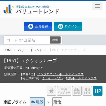
長期投資家のためのIR情報
バリュートレンド
会員登録
ログイン
検索
HOME
バリュートレンド
【1951】エクシオグループ
【1951】エクシオグループ
電気通信工事。NTT向けなど。
類似企業：
【業界1位】
インフロニア・ホールディングス
【売上同水準】
ミライト・ワン
飛島ホールディングス
建設
建他
東証プライム
＞