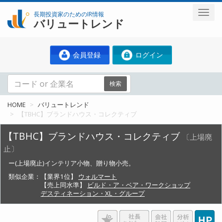
長期投資家のためのIR情報
バリュートレンド
会員登録
ログイン
検索
HOME
バリュートレンド
【TBHC】ブランドハウス・コレクティブ
【TBHC】ブランドハウス・コレクティブ
〔上場廃
止〕
ー(上場廃止)インテリア小物、贈り物小売。
類似企業：
【業界1位】
ウォルマート
【売上同水準】
ビルド・ア・ベア・ワークショップ
デスティネーション・XL・グループ