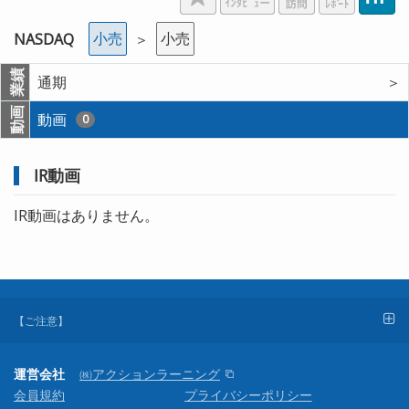
小売
小売
NASDAQ
＞
業績
通期
＞
動画
動画
0
IR動画
IR動画はありません。
【ご注意】
運営会社
㈱アクションラーニング
会員規約
プライバシーポリシー