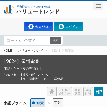
長期投資家のためのIR情報
バリュートレンド
会員登録
ログイン
検索
HOME
バリュートレンド
【9824】泉州電業
【9824】泉州電業
電線・ケーブルの専門商社。
類似企業：
【業界1位】
YUASA
【売上同水準】
日伝
三洋貿易
卸売
工卸
東証プライム
＞