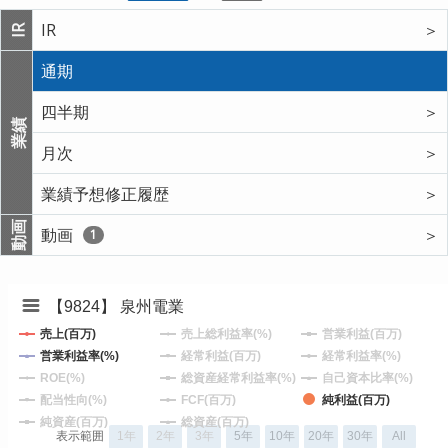
IR
＞
IR
通期
四半期
＞
業績
月次
＞
業績予想修正履歴
＞
動画
動画
＞
1
【9824】 泉州電業
売上(百万)
売上総利益率(%)
営業利益(百万)
営業利益率(%)
経常利益(百万)
経常利益率(%)
ROE(%)
総資産経常利益率(%)
自己資本比率(%)
配当性向(%)
FCF(百万)
純利益(百万)
純資産(百万)
総資産(百万)
表示範囲
1年
2年
3年
5年
10年
20年
30年
All