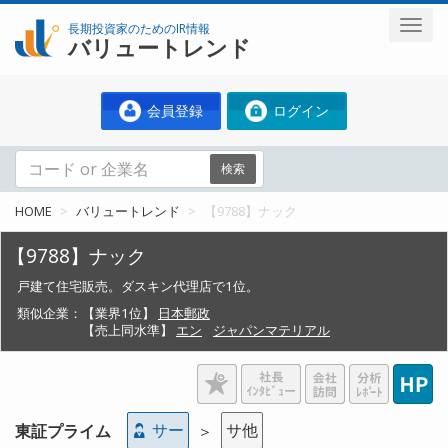
長期投資家のためのIR情報
バリュートレンド
会員登録
ログイン
検索
HOME
バリュートレンド
【9788】ナック
【9788】ナック
戸建て住宅販売。ダスキン代理店で1位。
類似企業：
【業界1位】
日本郵政
【売上同水準】
エン
ジャパンマテリアル
サー
サ他
東証プライム
＞