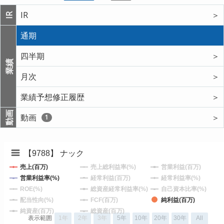
IR
＞
IR
通期
四半期
＞
業績
月次
＞
業績予想修正履歴
＞
動画
動画
＞
1
【9788】 ナック
売上(百万)
売上総利益率(%)
営業利益(百万)
営業利益率(%)
経常利益(百万)
経常利益率(%)
ROE(%)
総資産経常利益率(%)
自己資本比率(%)
配当性向(%)
FCF(百万)
純利益(百万)
純資産(百万)
総資産(百万)
表示範囲
1年
2年
3年
5年
10年
20年
30年
All