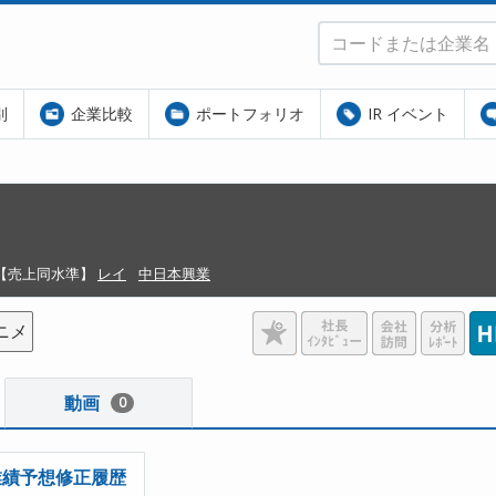
別
企業比較
ポートフォリオ
IR イベント
【売上同水準】
レイ
中日本興業
ニメ
動画
0
業績予想修正履歴