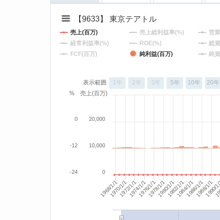
【9633】 東京テアトル
売上(百万)
売上総利益率(%)
営業
経常利益率(%)
ROE(%)
総資
FCF(百万)
純利益(百万)
純資
表示範囲
1年
2年
3年
5年
10年
20年
%
売上(百万)
0
20,000
-12
10,000
-24
0
1978/1/1
1980/1/1
1974/1/1
1976/1/1
1970/1/1
1972/1/1
1968/1/1
1990/1
19
1986/1/1
1988/1/1
1982/1/1
1984/1/1