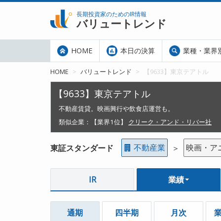
長期投資家のためのIR情報
バリュートレンド
HOME
本日の決算
業種・業界
HOME
バリュートレンド
【9633】東京テアトル
【9633】東京テアトル
不動産賃貸。映画興行や飲食店運営も。
類似企業：
【業界1位】
クリーク・アンド・リバー社
不動産業
映画・ア
東証スタンダード
＞
IR
業績
通期
四半期
月次