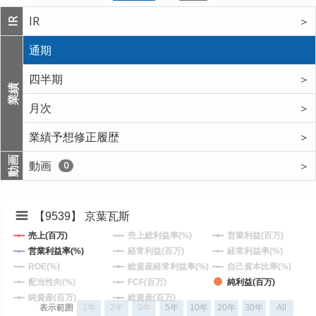
IR
＞
IR
通期
四半期
＞
業績
月次
＞
業績予想修正履歴
＞
動画
動画
＞
0
【9539】 京葉瓦斯
売上(百万)
売上総利益率(%)
営業利益(百万)
営業利益率(%)
経常利益(百万)
経常利益率(%)
ROE(%)
総資産経常利益率(%)
自己資本比率(%)
配当性向(%)
FCF(百万)
純利益(百万)
純資産(百万)
総資産(百万)
表示範囲
1年
2年
3年
5年
10年
20年
30年
All