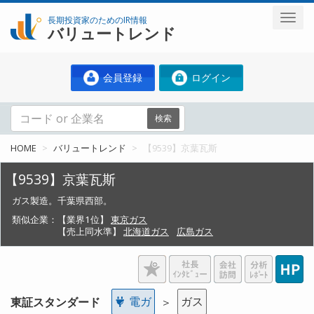
長期投資家のためのIR情報
バリュートレンド
会員登録
ログイン
検索
HOME
バリュートレンド
【9539】京葉瓦斯
【9539】京葉瓦斯
ガス製造。千葉県西部。
類似企業：
【業界1位】
東京ガス
【売上同水準】
北海道ガス
広島ガス
電ガ
ガス
東証スタンダード
＞