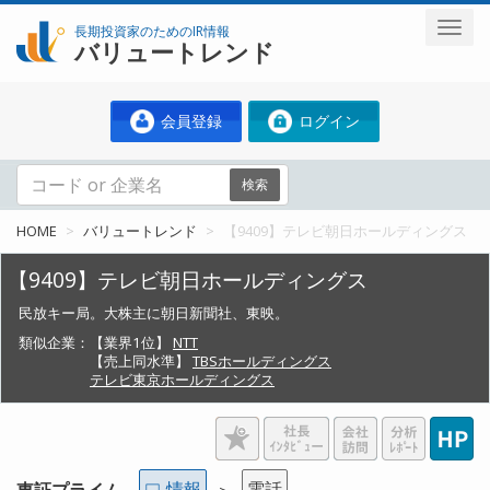
長期投資家のためのIR情報
バリュートレンド
会員登録
ログイン
検索
HOME
バリュートレンド
【9409】テレビ朝日ホールディングス
【9409】テレビ朝日ホールディングス
民放キー局。大株主に朝日新聞社、東映。
類似企業：
【業界1位】
NTT
【売上同水準】
TBSホールディングス
テレビ東京ホールディングス
情報
電話
東証プライム
＞