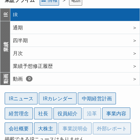
IR
IR
通期
＞
四半期
＞
業績
月次
＞
業績予想修正履歴
＞
動画
動画
＞
0
IRニュース
IRカレンダー
中期経営計画
経営理念
社長
役員紹介
沿革
事業内容
会社概要
大株主
事業説明会
外部レポート
掲載できるIRニュースはありません。