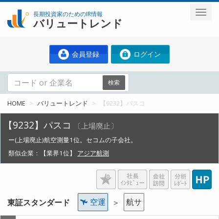
長期投資家のためのIR情報
バリュートレンド
会員登録
ログイン
検索
HOME
バリュートレンド
【9232】パスコ
【9232】パスコ
〔上場廃止〕
ー(上場廃止)航空測量1位。セコムの子会社。
類似企業：
【業界1位】
アジア航測
空運
航サ
東証スタンダード
＞