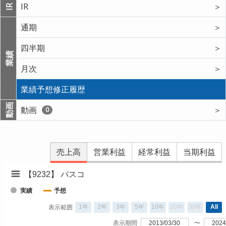
IR
＞
IR
通期
＞
四半期
＞
業績
月次
＞
業績予想修正履歴
動画
動画
＞
0
売上高
営業利益
経常利益
当期利益
【9232】 パスコ
実績
予想
1年
2年
3年
5年
10年
20年
30年
All
表示範囲
表示期間
2013/03/30
〜
2024