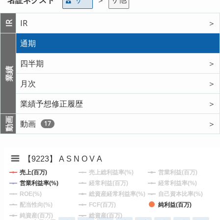
IR
＞
IR
通期
四半期
＞
業績
月次
＞
業績予想修正履歴
＞
動画
動画
＞
17
【9223】 A S N O V A
売上(百万)
売上総利益率(%)
営業利益(百万)
営業利益率(%)
経常利益(百万)
経常利益率(%)
ROE(%)
総資産経常利益率(%)
自己資本比率(%)
配当性向(%)
FCF(百万)
純利益(百万)
純資産(百万)
総資産(百万)