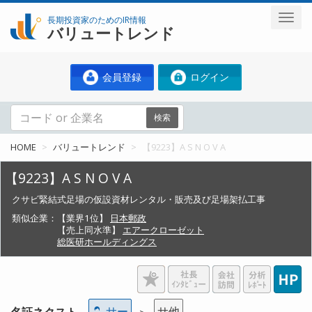
長期投資家のためのIR情報
バリュートレンド
会員登録
ログイン
検索
HOME
バリュートレンド
【9223】A S N O V A
【9223】A S N O V A
クサビ緊結式足場の仮設資材レンタル・販売及び足場架払工事
類似企業：
【業界1位】
日本郵政
【売上同水準】
エアークローゼット
総医研ホールディングス
サー
サ他
名証ネクスト
＞