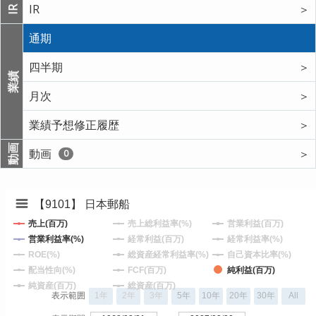
IR
＞
IR
通期
四半期
＞
業績
月次
＞
業績予想修正履歴
＞
動画
動画
＞
0
【9101】 日本郵船
売上(百万)
売上総利益率(%)
営業利益(百万)
営業利益率(%)
経常利益(百万)
経常利益率(%)
ROE(%)
総資産経常利益率(%)
自己資本比率(%)
配当性向(%)
FCF(百万)
純利益(百万)
純資産(百万)
総資産(百万)
表示範囲
1年
2年
3年
5年
10年
20年
30年
All