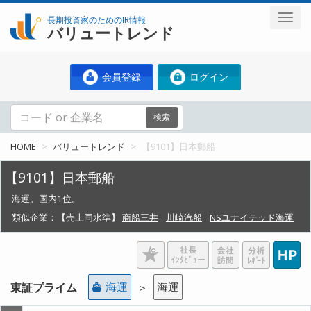
長期投資家のためのIR情報
バリュートレンド
会員登録
ログイン
検索
HOME
バリュートレンド
【9101】日本郵船
【9101】日本郵船
海運。国内1位。
類似企業：
【売上同水準】
商船三井
川崎汽船
NSユナイテッド海運
海運
海運
東証プライム
＞