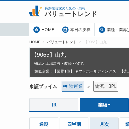
長期投資家のためのIR情報
バリュートレンド
HOME
本日の決算
業種・業界
HOME
バリュートレンド
【9065】山九
【9065】山九
物流と工場建設・改修・保守。
類似企業：
【業界1位】
ヤマトホールディングス
【売
陸運業
物流、3PL
東証プライム
＞
IR
業績
通期
四半期
月次