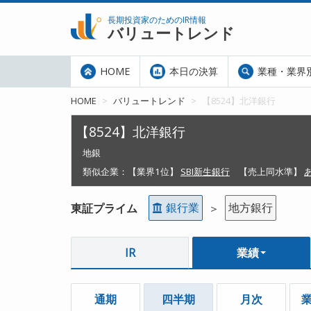
長期投資家のためのIR情報
バリュートレンド
HOME
本日の決算
業種・業界
HOME
バリュートレンド
【8524】北洋銀行
【8524】北洋銀行
地銀
類似企業：
【業界1位】
SBI新生銀行
【売上同水準】
銀行業
地方銀行
東証プライム
＞
IR
業績
通期
四半期
月次