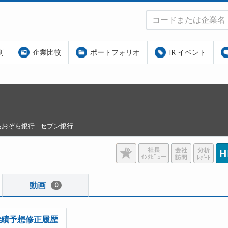
別
企業比較
ポートフォリオ
IR イベント
あおぞら銀行
セブン銀行
動画
0
業績予想修正履歴