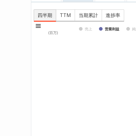
四半期
TTM
当期累計
進捗率
売上
営業利益
純
(百万)