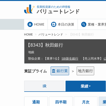
長期投資家のためのIR情報
バリュートレンド
HOME
本日の決算
業種・業界
HOME
バリュートレンド
【8343】秋田銀行
【8343】秋田銀行
地銀
類似企業：
【業界1位】
SBI新生銀行
【売上同水準】
銀行業
地方銀行
東証プライム
＞
IR
業績
通期
四半期
月次