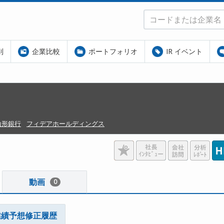
別
企業比較
ポートフォリオ
IR イベント
山形銀行
フィデアホールディングス
動画
0
業績予想修正履歴