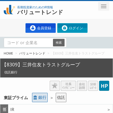
長期投資家のためのIR情報
バリュートレンド
会員登録
ログイン
検索
HOME
バリュートレンド
【8309】三井住友トラストグループ
【8309】三井住友トラストグループ
信託銀行
銀行
信託
東証プライム
＞
IR
＞
IR