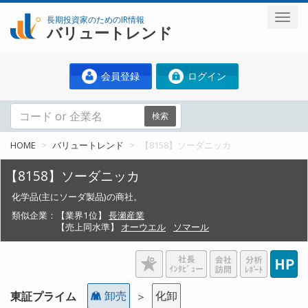
長期投資家のためのIR情報
バリュートレンド
会員登録
ログイン
検索
HOME
バリュートレンド
【8158】ソーダニッカ
【8158】ソーダニッカ
化学品(主にソーダ製品)の商社。
類似企業：
【業界1位】
長瀬産業
【売上同水準】
オーウエル
ソマール
卸売
化卸
東証プライム
＞