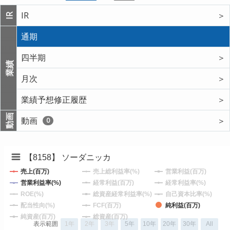
IR
＞
IR
通期
四半期
＞
業績
月次
＞
業績予想修正履歴
＞
動画
動画
＞
0
【8158】 ソーダニッカ
売上(百万)
売上総利益率(%)
営業利益(百万)
営業利益率(%)
経常利益(百万)
経常利益率(%)
ROE(%)
総資産経常利益率(%)
自己資本比率(%)
配当性向(%)
FCF(百万)
純利益(百万)
純資産(百万)
総資産(百万)
表示範囲
1年
2年
3年
5年
10年
20年
30年
All