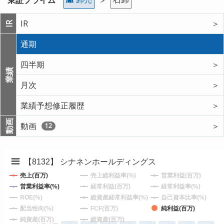
IR
＞
IR
通期
四半期
＞
業績
月次
＞
業績予想修正履歴
＞
動画
動画
＞
12
【8132】 シナネンホールディングス
売上(百万)
売上総利益率(%)
営業利益(百万)
営業利益率(%)
経常利益(百万)
経常利益率(%)
ROE(%)
総資産経常利益率(%)
自己資本比率(%)
配当性向(%)
FCF(百万)
純利益(百万)
純資産(百万)
総資産(百万)