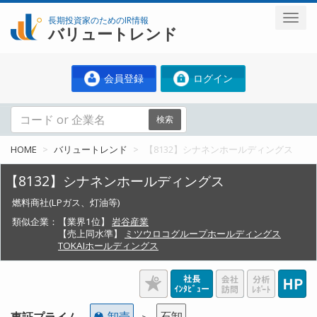
長期投資家のためのIR情報
バリュートレンド
会員登録
ログイン
検索
HOME
バリュートレンド
【8132】シナネンホールディングス
【8132】シナネンホールディングス
燃料商社(LPガス、灯油等)
類似企業：
【業界1位】
岩谷産業
【売上同水準】
ミツウロコグループホールディングス
TOKAIホールディングス
卸売
石卸
東証プライム
＞