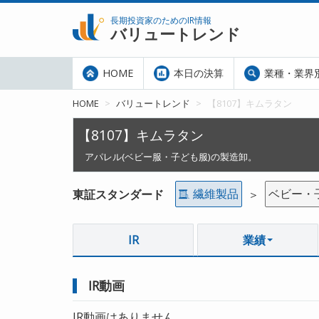
長期投資家のためのIR情報
バリュートレンド
HOME
本日の決算
業種・業界
HOME
バリュートレンド
【8107】キムラタン
【8107】キムラタン
アパレル(ベビー服・子ども服)の製造卸。
繊維製品
ベビー・
東証スタンダード
＞
IR
業績
IR動画
IR動画はありません。