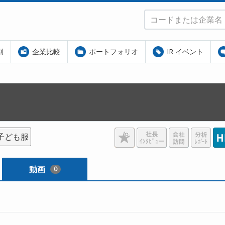
別
企業比較
ポートフォリオ
IR イベント
子ども服
動画
0