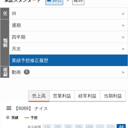
IR
＞
IR
通期
＞
四半期
＞
業績
月次
＞
業績予想修正履歴
動画
動画
＞
1
売上高
営業利益
経常利益
当期利益
【8089】 ナイス
実績
予想
1年
2年
3年
5年
10年
20年
30年
All
表示範囲