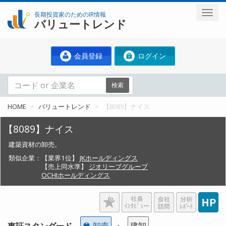
長期投資家のためのIR情報
バリュートレンド
会員登録
ログイン
検索
HOME
バリュートレンド
【8089】ナイス
【8089】ナイス
建築資材の卸売。
類似企業：
【業界1位】
JKホールディングス
【売上同水準】
ジオリーブグループ
OCHIホールディングス
卸売
建卸
東証スタンダード
＞