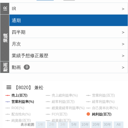
IR
＞
IR
通期
四半期
＞
業績
月次
＞
業績予想修正履歴
＞
動画
動画
＞
0
【8020】 兼松
売上(百万)
売上総利益率(%)
営業利益(百万)
営業利益率(%)
経常利益(百万)
経常利益率(%)
ROE(%)
総資産経常利益率(%)
自己資本比率(%)
配当性向(%)
FCF(百万)
純利益(百万)
純資産(百万)
総資産(百万)
表示範囲
1年
2年
3年
5年
10年
20年
30年
All