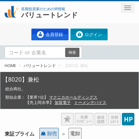
長期投資家のためのIR情報
バリュートレンド
会員登録
ログイン
検索
HOME
バリュートレンド
【8020】兼松
【8020】兼松
総合商社。
類似企業：
【業界1位】
マクニカホールディングス
【売上同水準】
加賀電子
トーメンデバイス
卸売
電卸
東証プライム
＞