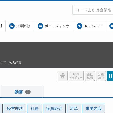
別
企業比較
ポートフォリオ
IR イベント
ップ
永大産業
動画
1
経営理念
社長
役員紹介
沿革
事業内容