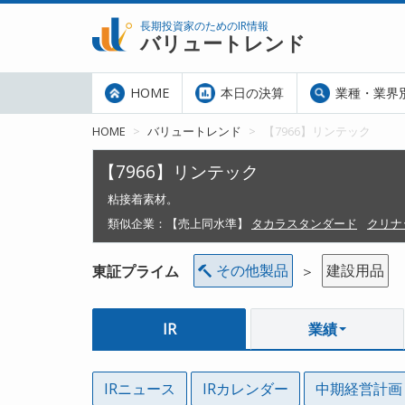
長期投資家のためのIR情報
バリュートレンド
HOME
本日の決算
業種・業界
HOME
バリュートレンド
【7966】リンテック
【7966】リンテック
粘接着素材。
類似企業：
【売上同水準】
タカラスタンダード
クリナ
その他製品
建設用品
東証プライム
＞
IR
業績
IRニュース
IRカレンダー
中期経営計画