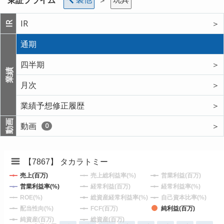
IR
＞
IR
通期
四半期
＞
業績
月次
＞
業績予想修正履歴
＞
動画
動画
＞
0
【7867】 タカラトミー
売上(百万)
売上総利益率(%)
営業利益(百万)
営業利益率(%)
経常利益(百万)
経常利益率(%)
ROE(%)
総資産経常利益率(%)
自己資本比率(%)
配当性向(%)
FCF(百万)
純利益(百万)
純資産(百万)
総資産(百万)