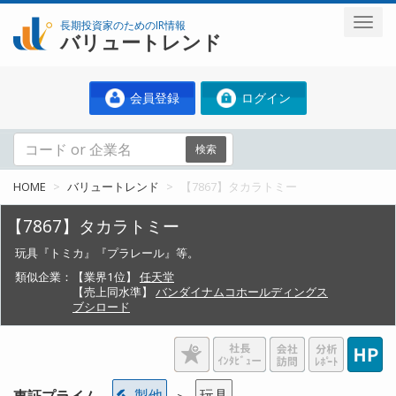
長期投資家のためのIR情報
バリュートレンド
会員登録
ログイン
検索
HOME
バリュートレンド
【7867】タカラトミー
【7867】タカラトミー
玩具『トミカ』『プラレール』等。
類似企業：
【業界1位】
任天堂
【売上同水準】
バンダイナムコホールディングス
ブシロード
製他
玩具
東証プライム
＞