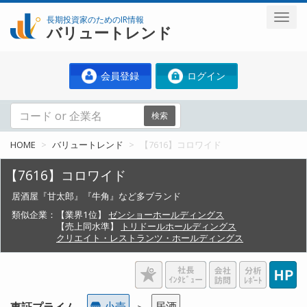
長期投資家のためのIR情報
バリュートレンド
会員登録
ログイン
検索
HOME
バリュートレンド
【7616】コロワイド
【7616】コロワイド
居酒屋『甘太郎』『牛角』など多ブランド
類似企業：
【業界1位】
ゼンショーホールディングス
【売上同水準】
トリドールホールディングス
クリエイト・レストランツ・ホールディングス
小売
居酒
東証プライム
＞