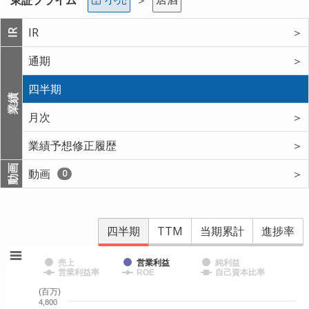
IR
＞
IR
通期
＞
四半期
業績
月次
＞
業績予想修正履歴
＞
動画
動画
＞
0
四半期
TTM
当期累計
進捗率
売上
営業利益
純利益
営業利益率
ROE
自己資本比率
(百万)
4,800