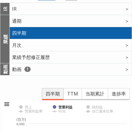
IR
＞
IR
通期
＞
四半期
業績
月次
＞
業績予想修正履歴
＞
動画
動画
＞
1
四半期
TTM
当期累計
進捗率
売上
営業利益
純利益
営業利益率
ROE
自己資本比率
(百万)
6,000