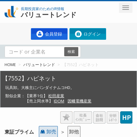
長期投資家のためのIR情報
バリュートレンド
会員登録
ログイン
検索
HOME
バリュートレンド
【7552】ハピネット
【7552】ハピネット
玩具卸。大株主にバンダイナムコHD。
類似企業：
【業界1位】
松田産業
【売上同水準】
IDOM
因幡電機産業
卸売
卸他
東証プライム
＞