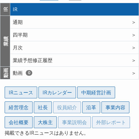
IR
IR
通期
＞
四半期
＞
業績
月次
＞
業績予想修正履歴
＞
動画
動画
＞
0
IRニュース
IRカレンダー
中期経営計画
経営理念
社長
役員紹介
沿革
事業内容
会社概要
大株主
事業説明会
外部レポート
掲載できるIRニュースはありません。