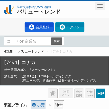
長期投資家のためのIR情報
バリュートレンド
会員登録
ログイン
検索
HOME
バリュートレンド
【7494】コナカ
【7494】コナカ
紳士服国内3位。『スーツセレクト』
類似企業：
【業界1位】
AOKIホールディングス
【売上同水準】
青山商事
はるやまホールディングス
小売
紳士
東証プライム
＞