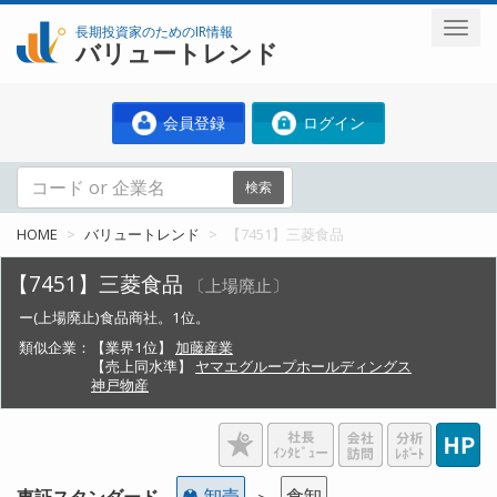
長期投資家のためのIR情報
バリュートレンド
会員登録
ログイン
検索
HOME
バリュートレンド
【7451】三菱食品
【7451】三菱食品
〔上場廃止〕
ー(上場廃止)食品商社。1位。
類似企業：
【業界1位】
加藤産業
【売上同水準】
ヤマエグループホールディングス
神戸物産
卸売
食卸
東証スタンダード
＞