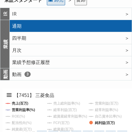
IR
＞
IR
通期
四半期
＞
業績
月次
＞
業績予想修正履歴
＞
動画
動画
＞
3
【7451】 三菱食品
売上(百万)
売上総利益率(%)
営業利益(百万)
営業利益率(%)
経常利益(百万)
経常利益率(%)
ROE(%)
総資産経常利益率(%)
自己資本比率(%)
配当性向(%)
FCF(百万)
純利益(百万)
純資産(百万)
総資産(百万)