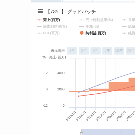
【7351】 グッドパッチ
売上(百万)
売上総利益率(%)
営業
経常利益率(%)
ROE(%)
総資
FCF(百万)
純利益(百万)
純資
表示範囲
1年
2年
3年
5年
10年
20年
%
売上(百万)
12
4000
0
2000
-12
0
2018/1/1
2019/7/1
2020/1/1
2020/7/1
2021/1
2018/7/1
2019/1/1