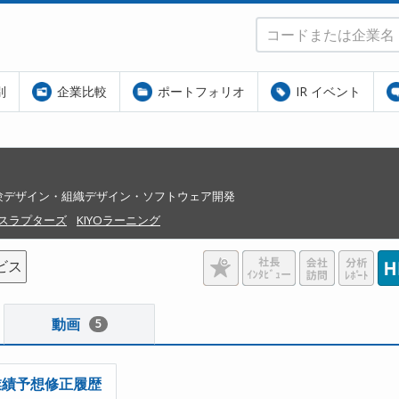
別
企業比較
ポートフォリオ
IR イベント
体験デザイン・組織デザイン・ソフトウェア開発
スラプターズ
KIYOラーニング
ビス
動画
5
業績予想修正履歴