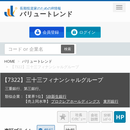
長期投資家のためのIR情報
バリュートレンド
会員登録
ログイン
検索
HOME
バリュートレンド
【7322】三十三フィナンシャルグループ
【7322】三十三フィナンシャルグループ
三重銀行、第三銀行。
類似企業：
【業界1位】
SBI新生銀行
【売上同水準】
プロクレアホールディングス
東邦銀行