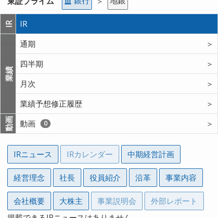
銀行
地銀
東証プライム
＞
IR
IR
通期
＞
四半期
＞
業績
月次
＞
業績予想修正履歴
＞
動画
動画
＞
0
IRニュース
IRカレンダー
中期経営計画
経営理念
社長
役員紹介
沿革
事業内容
会社概要
大株主
事業説明会
外部レポート
掲載できるIRニュースはありません。