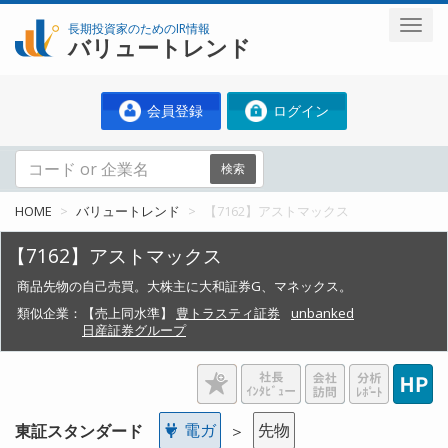
長期投資家のためのIR情報
バリュートレンド
会員登録
ログイン
検索
HOME
バリュートレンド
【7162】アストマックス
【7162】アストマックス
商品先物の自己売買。大株主に大和証券G、マネックス。
類似企業：
【売上同水準】
豊トラスティ証券
unbanked
日産証券グループ
電ガ
先物
東証スタンダード
＞