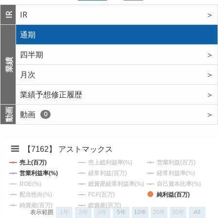
IR
＞
IR
通期
四半期
＞
業績
月次
＞
業績予想修正履歴
＞
動画
動画
＞
0
【7162】 アストマックス
売上(百万)
売上総利益率(%)
営業利益(百万)
営業利益率(%)
経常利益(百万)
経常利益率(%)
ROE(%)
総資産経常利益率(%)
自己資本比率(%)
配当性向(%)
FCF(百万)
純利益(百万)
純資産(百万)
総資産(百万)
表示範囲
1年
2年
3年
5年
10年
20年
30年
All