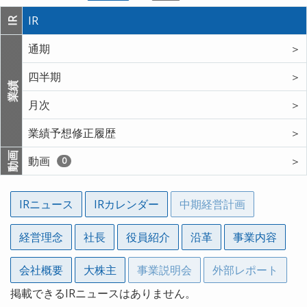
IR
IR
通期
＞
四半期
＞
業績
月次
＞
業績予想修正履歴
＞
動画
動画
＞
0
IRニュース
IRカレンダー
中期経営計画
経営理念
社長
役員紹介
沿革
事業内容
会社概要
大株主
事業説明会
外部レポート
掲載できるIRニュースはありません。