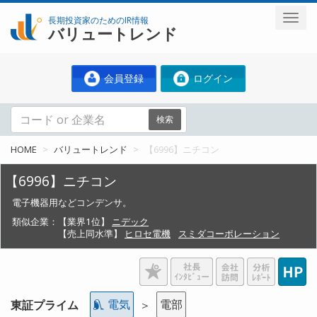
長期投資家のためのIR情報
バリュートレンド
会員登録
ログイン
検索
HOME
バリュートレンド
【6996】ニチコン
【6996】ニチコン
電子機器用などコンデンサ。
類似企業：
【業界1位】
ニデック
【売上同水準】
ヒロセ電機
スミダコーポレーション
電気
電部
東証プライム
＞