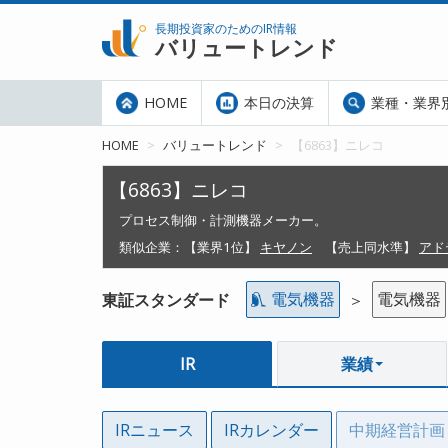
長期投資家のためのIR情報
バリュートレンド
HOME
本日の決算
業種・業界
HOME
バリュートレンド
【6863】ニレコ
【6863】ニレコ
プロセス制御・計測機器メーカー。
類似企業：
【業界1位】
キヤノン
【売上同水準】
アド
電気機器
電気機器
東証スタンダード
＞
IR
業績
IRニュース
IRカレンダー
中期経営計画