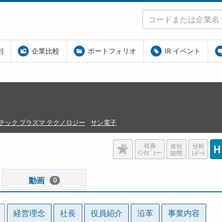
別
企業比較
ポートフォリオ
IR イベント
テック プラズマ テクノロジー
サン電子
動画
0
経営理念
社長
役員紹介
沿革
事業内容