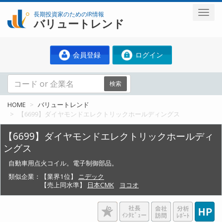
長期投資家のためのIR情報
バリュートレンド
会員登録
ログイン
検索
HOME
バリュートレンド
【6699】ダイヤモンドエレクトリックホールディングス
【6699】ダイヤモンドエレクトリックホールディ
ングス
自動車用点火コイル。電子制御部品。
類似企業：
【業界1位】
ニデック
【売上同水準】
日本CMK
ヨコオ