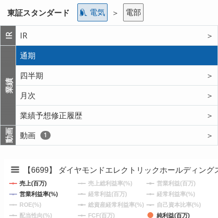
電気
電部
東証スタンダード
＞
IR
＞
IR
通期
四半期
＞
業績
月次
＞
業績予想修正履歴
＞
動画
動画
＞
1
【6699】 ダイヤモンドエレクトリックホールディング
売上(百万)
売上総利益率(%)
営業利益(百万)
営業利益率(%)
経常利益(百万)
経常利益率(%)
ROE(%)
総資産経常利益率(%)
自己資本比率(%)
配当性向(%)
FCF(百万)
純利益(百万)