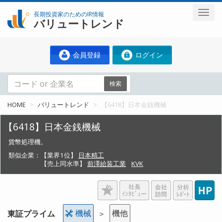
長期投資家のためのIR情報
バリュートレンド
会員登録
ログイン
検索
HOME
バリュートレンド
【6418】日本金銭機械
【6418】日本金銭機械
貨幣処理機。
類似企業：
【業界1位】
日本精工
【売上同水準】
前澤給装工業
KVK
機械
機他
東証プライム
＞