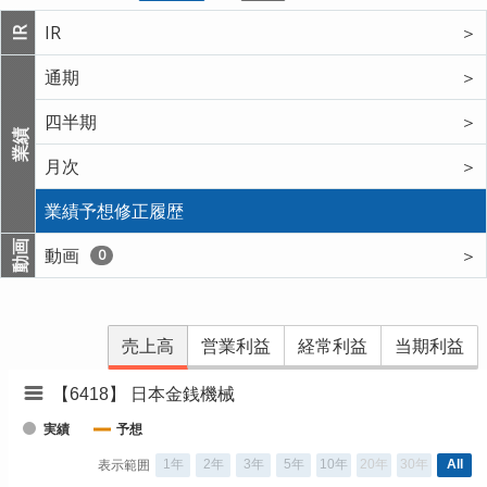
IR
＞
IR
通期
＞
四半期
＞
業績
月次
＞
業績予想修正履歴
動画
動画
＞
0
売上高
営業利益
経常利益
当期利益
【6418】 日本金銭機械
実績
予想
1年
2年
3年
5年
10年
20年
30年
All
表示範囲