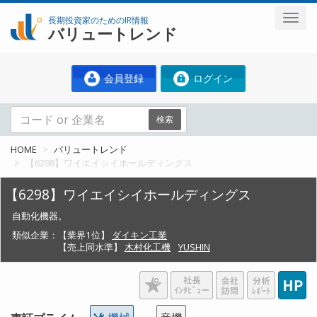
長期投資家のためのIR情報
バリュートレンド
会員登録
ログイン
検索
HOME
バリュートレンド
【6298】ワイエイシイホールディングス
【6298】ワイエイシイホールディングス
自動化機器。
類似企業：
【業界1位】
ダイキン工業
【売上同水準】
木村化工機
YUSHIN