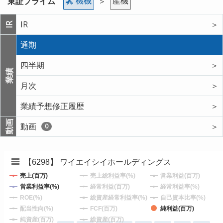
機械
産機
東証プライム
＞
IR
＞
IR
通期
四半期
＞
業績
月次
＞
業績予想修正履歴
＞
動画
動画
＞
0
【6298】 ワイエイシイホールディングス
売上(百万)
売上総利益率(%)
営業利益(百万)
営業利益率(%)
経常利益(百万)
経常利益率(%)
ROE(%)
総資産経常利益率(%)
自己資本比率(%)
配当性向(%)
FCF(百万)
純利益(百万)
純資産(百万)
総資産(百万)