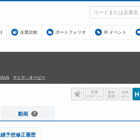
別
企業比較
ポートフォリオ
IR イベント
タ
ASUS
マミヤ・オーピー
動画
7
業績予想修正履歴