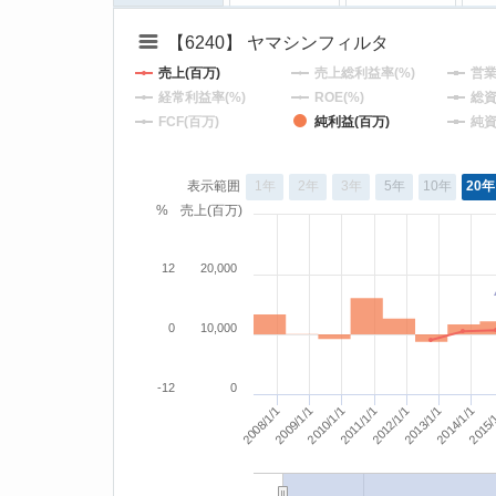
【6240】 ヤマシンフィルタ
売上(百万)
売上総利益率(%)
営業
経常利益率(%)
ROE(%)
総資
FCF(百万)
純利益(百万)
純資
表示範囲
1年
2年
3年
5年
10年
20年
%
売上(百万)
12
20,000
0
10,000
-12
0
2008/1/1
2013/1/1
2012/1/1
2011/1/1
2015/
2010/1/1
2009/1/1
2014/1/1