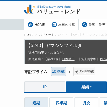
長期投資家のためのIR情報
バリュートレンド
HOME
本日の決算
業種・業界
HOME
バリュートレンド
【6240】ヤマシンフィル
【6240】ヤマシンフィルタ
建機用油圧フィルタなど。
類似企業：
【業界1位】
日本精工
【売上同水準】
PEG
機械
その他機械
東証プライム
＞
IR
業績
通期
四半期
月次