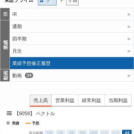
IR
＞
IR
通期
＞
四半期
＞
業績
月次
＞
業績予想修正履歴
動画
動画
＞
34
売上高
営業利益
経常利益
当期利益
【6058】 ベクトル
実績
予想
1年
2年
3年
5年
10年
20年
30年
All
表示範囲