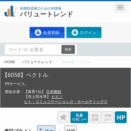
長期投資家のためのIR情報
バリュートレンド
会員登録
ログイン
検索
HOME
バリュートレンド
【6058】ベクトル
【6058】ベクトル
PRサービス。
類似企業：
【業界1位】
日本郵政
【売上同水準】
ヒビノ
ヒト・コミュニケーションズ・ホールディングス
サー
サ他
東証プライム
＞