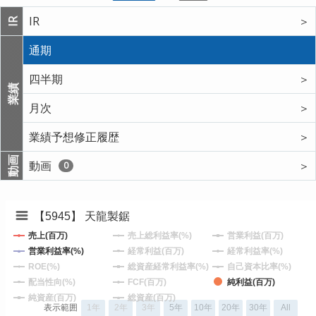
IR
＞
IR
通期
四半期
＞
業績
月次
＞
業績予想修正履歴
＞
動画
動画
＞
0
【5945】 天龍製鋸
売上(百万)
売上総利益率(%)
営業利益(百万)
営業利益率(%)
経常利益(百万)
経常利益率(%)
ROE(%)
総資産経常利益率(%)
自己資本比率(%)
配当性向(%)
FCF(百万)
純利益(百万)
純資産(百万)
総資産(百万)
表示範囲
1年
2年
3年
5年
10年
20年
30年
All