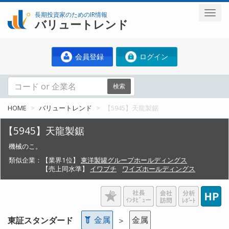
長期投資家のためのIR情報
バリュートレンド
会員登録
ログイン
検索
HOME
バリュートレンド
【5945】天龍製鋸
【5945】天龍製鋸
機械のこ。
類似企業：
【業界1位】
東洋製罐グループホールディングス
【売上同水準】
イワブチ
ワイズホールディングス
金属
金属
東証スタンダード
＞