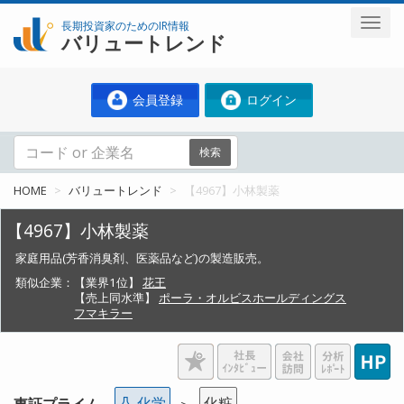
長期投資家のためのIR情報
バリュートレンド
会員登録
ログイン
検索
HOME
バリュートレンド
【4967】小林製薬
【4967】小林製薬
家庭用品(芳香消臭剤、医薬品など)の製造販売。
類似企業：
【業界1位】
花王
【売上同水準】
ポーラ・オルビスホールディングス
フマキラー
化学
化粧
東証プライム
＞