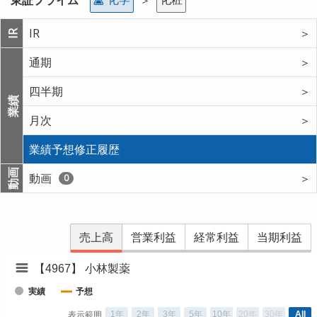
IR
＞
IR
通期
＞
四半期
＞
業績
月次
＞
業績予想修正履歴
動画
動画
＞
0
売上高
営業利益
経常利益
当期利益
【4967】 小林製薬
実績
予想
1年
2年
3年
5年
10年
20年
30年
All
表示範囲