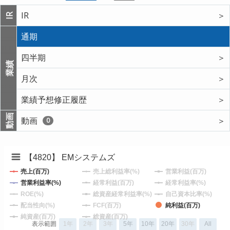
IR
＞
IR
通期
四半期
＞
業績
月次
＞
業績予想修正履歴
＞
動画
動画
＞
0
【4820】 EMシステムズ
売上(百万)
売上総利益率(%)
営業利益(百万)
営業利益率(%)
経常利益(百万)
経常利益率(%)
ROE(%)
総資産経常利益率(%)
自己資本比率(%)
配当性向(%)
FCF(百万)
純利益(百万)
純資産(百万)
総資産(百万)
表示範囲
1年
2年
3年
5年
10年
20年
30年
All