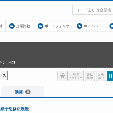
別
企業比較
ポートフォリオ
IR イベント
キン
MIXI
ビス
動画
0
業績予想修正履歴