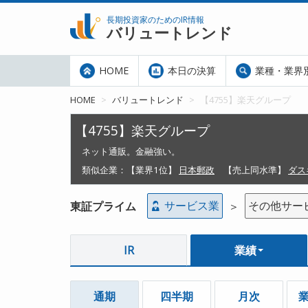
長期投資家のためのIR情報
バリュートレンド
HOME
本日の決算
業種・業界
HOME
バリュートレンド
【4755】楽天グループ
【4755】楽天グループ
ネット通販。金融強い。
類似企業：
【業界1位】
日本郵政
【売上同水準】
ダス
サービス業
その他サー
東証プライム
＞
IR
業績
通期
四半期
月次