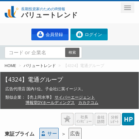
長期投資家のためのIR情報
バリュートレンド
会員登録
ログイン
検索
HOME
バリュートレンド
【4324】電通グループ
【4324】電通グループ
広告代理店 国内1位。子会社に英イージス。
類似企業：
【売上同水準】
サイバーエージェント
博報堂DYホールディングス
カカクコム
サー
広告
東証プライム
＞