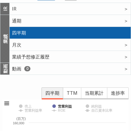
IR
＞
IR
通期
＞
四半期
業績
月次
＞
業績予想修正履歴
＞
動画
動画
＞
0
四半期
TTM
当期累計
進捗率
売上
営業利益
純利益
営業利益率
ROE
自己資本比率
(百万)
160,000