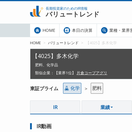
長期投資家のためのIR情報
バリュートレンド
HOME
本日の決算
業種・業界
HOME
バリュートレンド
【4025】多木化学
【4025】多木化学
肥料、化学品
類似企業：
【業界1位】
片倉コープアグリ
化学
肥料
東証プライム
＞
IR
業績
IR動画