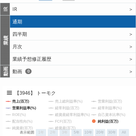
IR
＞
IR
通期
四半期
＞
業績
月次
＞
業績予想修正履歴
＞
動画
動画
＞
0
【3946】 トーモク
売上(百万)
売上総利益率(%)
営業利益(百万)
営業利益率(%)
経常利益(百万)
経常利益率(%)
ROE(%)
総資産経常利益率(%)
自己資本比率(%)
配当性向(%)
FCF(百万)
純利益(百万)
純資産(百万)
総資産(百万)
表示範囲
1年
2年
3年
5年
10年
20年
30年
All