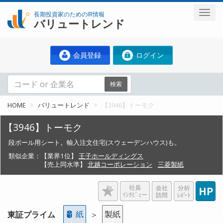
長期投資家のためのIR情報
バリュートレンド
会員登録
ログイン
検索
HOME
バリュートレンド
【3946】トーモク
【3946】トーモク
段ボール用シート。輸入注文住宅(スウェーデンハウス)も。
類似企業：
【業界1位】
王子ホールディングス
【売上同水準】
北越コーポレーション
三菱製紙
紙
製紙
東証プライム
＞