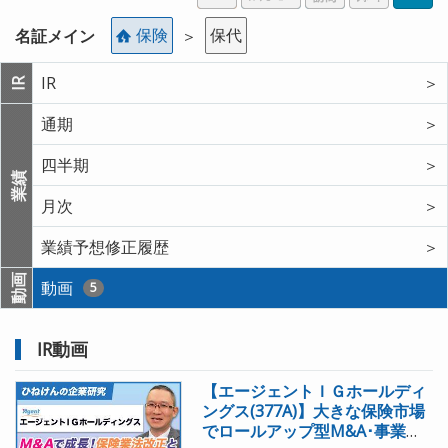
保険
保代
名証メイン
＞
IR
＞
IR
通期
＞
四半期
＞
業績
月次
＞
業績予想修正履歴
＞
動画
動画
5
IR動画
【エージェントＩＧホールディ
ングス(377A)】大きな保険市場
でロールアップ型M&A･事業承