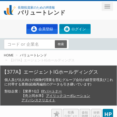
長期投資家のためのIR情報
バリュートレンド
会員登録
ログイン
検索
HOME
バリュートレンド
【377A】エージェントIGホールディングス
【377A】エージェントIGホールディングス
個人及び法人向けの保険代理業を営むグループ会社の経営管理及びこれ
に付帯する業務(組織再編前のデータも引き継いでいます)
類似企業：
【業界1位】
FPパートナー
【売上同水準】
アイリックコーポレーション
アドバンスクリエイト