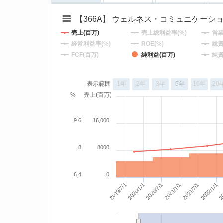
【366A】 ウェルネス・コミュニケーシ
売上(百万)
売上総利益率(%)
営業
経常利益率(%)
ROE(%)
総資
FCF(百万)
純利益(百万)
純資
表示範囲
1年
2年
3年
5年
10年
20
%
売上(百万)
9.6
16,000
8
8000
6.4
0
2022/1/1
20
2019/7/1
2020/7/1
2020/1/1
2021/1/1
2021/7/1