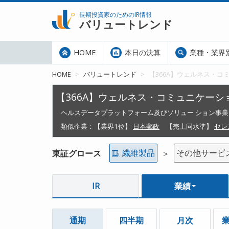
長期投資家のためのIR情報
バリュートレンド
HOME
本日の決算
業種・業界
HOME
バリュートレンド
【366A】ウェルネス・コ
【366A】ウェルネス・コミュニケーシ
ヘルスデータプラットフォーム及びソリュー ション事業
類似企業：
【業界1位】
日本郵政
【売上同水準】
セレ
繊維製品
その他サービ
東証グロース
＞
IR
業績
通期
四半期
月次