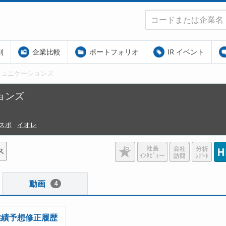
別
企業比較
ポートフォリオ
IR イベント
ミュニケーションズ
ョンズ
スポ
イオレ
ス
動画
4
業績予想修正履歴