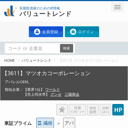
長期投資家のためのIR情報
バリュートレンド
会員登録
ログイン
検索
HOME
バリュートレンド
【3611】マツオカコーポレーション
【3611】マツオカコーポレーション
アパレルOEM。
類似企業：
【業界1位】
ワールド
【売上同水準】
グンゼ
三陽商会
繊維
アパ
東証プライム
＞