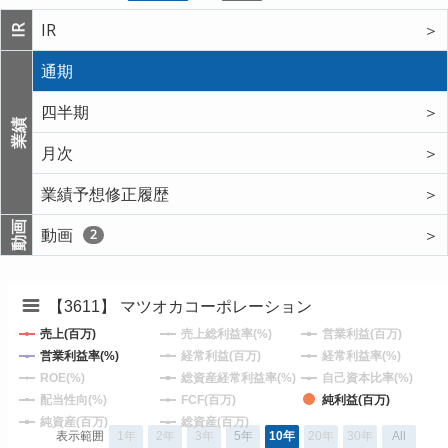
IR
＞
IR
通期
四半期
＞
業績
月次
＞
業績予想修正履歴
＞
動画
動画
＞
2
【3611】 マツオカコーポレーション
売上(百万)
売上総利益率(%)
営業利益(百万)
営業利益率(%)
経常利益(百万)
経常利益率(%)
ROE(%)
総資産経常利益率(%)
自己資本比率(%)
配当性向(%)
FCF(百万)
純利益(百万)
純資産(百万)
総資産(百万)
表示範囲
1年
2年
3年
5年
10年
20年
30年
All