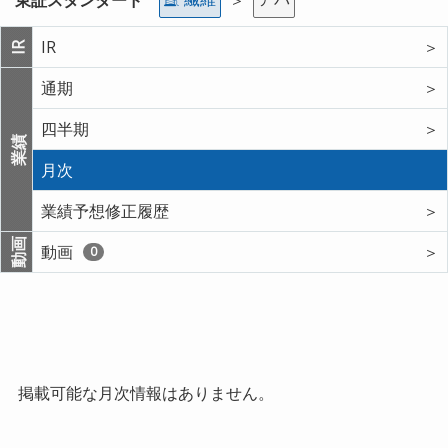
IR
＞
IR
通期
＞
四半期
＞
業績
月次
業績予想修正履歴
＞
動画
動画
＞
0
掲載可能な月次情報はありません。