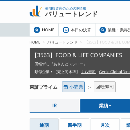
長期投資家のためのIR情報
バリュートレンド
HOME
本日の決算
業種・業界
HOME
バリュートレンド
【3563】FOOD & LIFE COM
【3563】FOOD & LIFE COMPANIES
回転ずし『あきんどスシロー』
類似企業：
【売上同水準】
くら寿司
Genki Global Din
小売業
回転寿司
東証プライム
＞
IR
業績
通期
四半期
月次