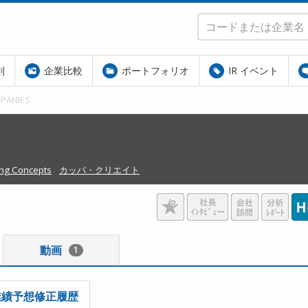
別
企業比較
ポートフォリオ
IR イベント
PANIES
ing Concepts
カッパ・クリエイト
動画
1
業績予想修正履歴