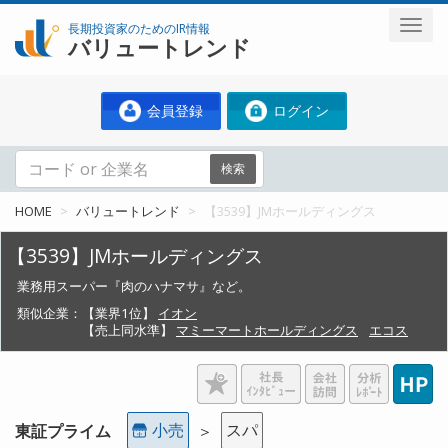
長期投資家のためのIR情報
バリュートレンド
会員登録
ログイン
検索
HOME
バリュートレンド
【3539】JMホールディングス
【3539】JMホールディングス
業務用スーパー『肉のハナマサ』など。
類似企業：
【業界1位】
イオン
【売上同水準】
マミーマートホールディングス
エコス
小売
スパ
東証プライム
＞