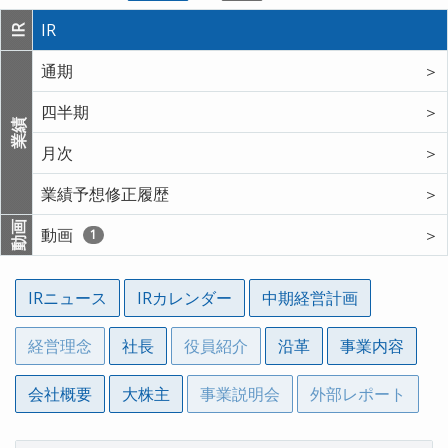
IR
IR
通期
＞
四半期
＞
業績
月次
＞
業績予想修正履歴
＞
動画
動画
＞
1
IRニュース
IRカレンダー
中期経営計画
経営理念
社長
役員紹介
沿革
事業内容
会社概要
大株主
事業説明会
外部レポート