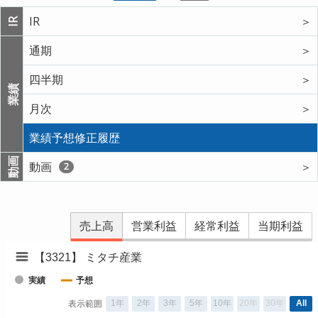
IR
＞
IR
通期
＞
四半期
＞
業績
月次
＞
業績予想修正履歴
動画
動画
＞
2
売上高
営業利益
経常利益
当期利益
【3321】 ミタチ産業
実績
予想
1年
2年
3年
5年
10年
20年
30年
All
表示範囲