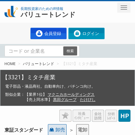
長期投資家のためのIR情報
バリュートレンド
会員登録
ログイン
検索
HOME
バリュートレンド
【3321】ミタチ産業
【3321】ミタチ産業
電子部品・液晶商社。自動車向け、パチンコ向け。
類似企業：
【業界1位】
マクニカホールディングス
【売上同水準】
黒田グループ
たけびし
卸売
電卸
東証スタンダード
＞